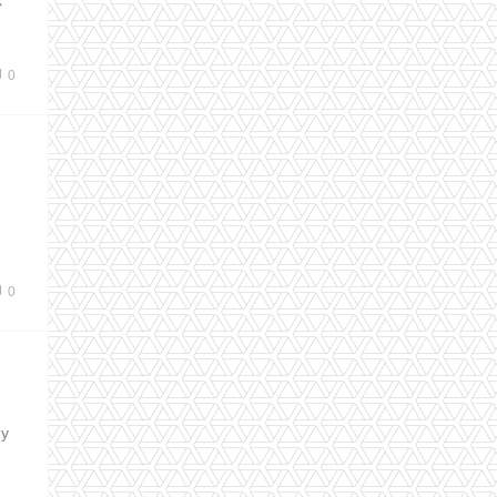
你
0
。
0
y