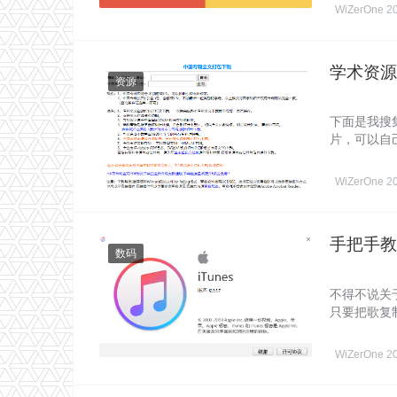
WiZerOne
2
学术资源
资源
下面是我搜
片，可以自
WiZerOne
2
手把手教
数码
不得不说关于
只要把歌复
WiZerOne
2