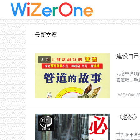
最新文章
建设自己
阅读
无意中发现
管道吧，毕
WiZerOne
2
《必然》
阅读
世界在不断