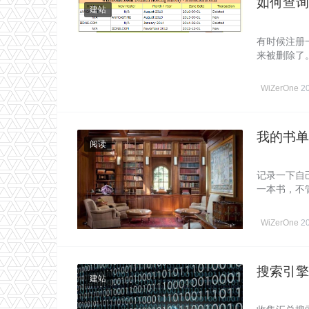
如何查询
建站
有时候注册
来被删除了
WiZerOne
2
我的书单
阅读
记录一下自
一本书，不
WiZerOne
2
搜索引擎
建站