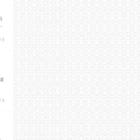
后
…
0
读
0