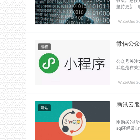
收集汇总搜索
坚持更新，
交……
WiZerOne
2
微信公众
编程
公众号关注
我也是在关
WiZerOne
2
腾讯云服
建站
刚购买的腾讯
sql还经
存……