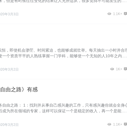
来，但是有时候往往变化的结果让人无所适从，很多觉得不可能发生的…
1.1K+
020年3月3日
之以恒，即使机会渺茫、时间紧迫，也能够成就壮举。每天抽出一小时并合
使一个资质平平的人熟练掌握一门学科，能够使一个无知的人10年之内…
1K+
020年3月2日
自由之路》有感
务自由之路： 1：找到并从事自己感兴趣的工作，只有感兴趣你就会全身
后成为所在领域的专家，这样可以保证一个是稳定的收入，再一个是能…
1.1K+
020年3月2日