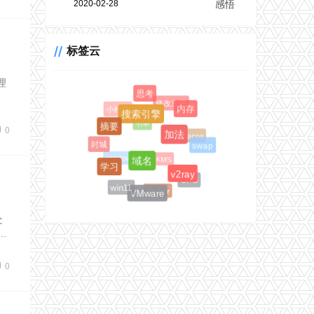
2020-02-28
感悟
标签云
理
思考
修改主题
小程序
内存
书单
搜索引擎
0
macos
摘要
加法
封城
swap
KMS
windows
域名
学习
v2ray
CPU
win11
docker
VMware
处
…
0