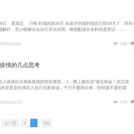
月28日 星期五 小雨 封城的第34天 从除夕封城到现在已经34天了，经常
能解封，至少能够出去自己买点东西。物质配送在农村就是笑话，……
1.4K+
020年2月28日
疫情的几点思考
北人谈谈此次肺炎疫情的切实感受。 1：网上都在说“湖北加油！武汉加
句话的意思是你湖北人自己在家加油，千万不要跑出来，特别是不要到我
1.2K+
020年2月27日
上一页
1
2
2/2