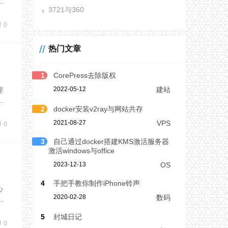
…
3721与360
0
热门文章
1
CorePress去除版权
2022-05-12
建站
理
…
2
docker安装v2ray与网站共存
2021-08-27
VPS
0
3
自己通过docker搭建KMS激活服务器
激活windows与office
2023-12-13
OS
4
手把手教你制作iPhone铃声
心
2020-02-28
数码
…
5
封城日记
0