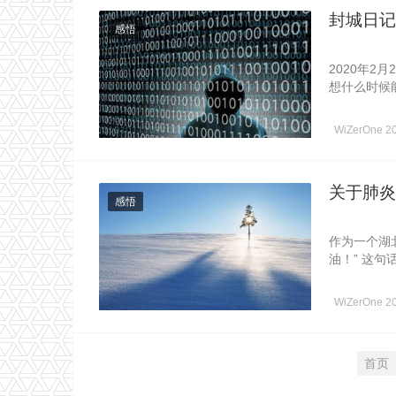
封城日记
感悟
2020年2
想什么时候
WiZerOne
2
关于肺炎
感悟
作为一个湖
油！” 这
身……
WiZerOne
2
首页