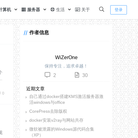
计算机
服务器
生活
关于
登录
作者信息
WiZerOne
保持专注，追求卓越！
个
2
30
…
近期文章
0
自己通过docker搭建KMS激活服务器激
活windows与office
CorePress去除版权
docker安装v2ray与网站共存
微软被泄露的Windows源代码合集
现
（XP）