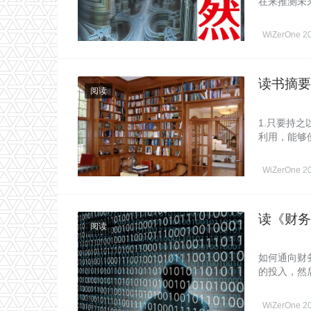
在来推测未
WiZerOne
2
读书摘要
阅读
1.只要持
利用，能够
WiZerOne
2
读《财务
阅读
如何通向财
的投入，然
WiZerOne
2