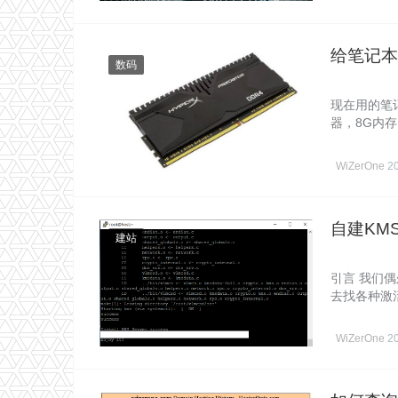
给笔记本
数码
现在用的笔
器，8G内
都……
WiZerOne
2
自建KM
建站
引言 我们偶
去找各种激
WiZerOne
2