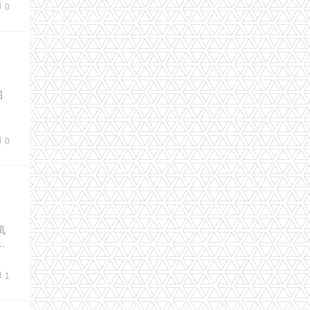
0
图
0
机
…
1