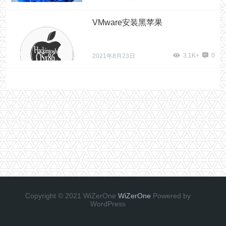
VMware安装黑苹果
3.1K+
0
2021年8月23日
Copyright © 2021 WiZerOne
WiZerOne
Powered by
WordPress