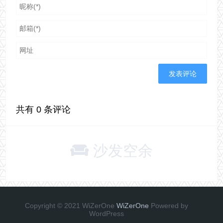
共有
0
条评论
沙发空余
Copyright © 2021 WiZerOne
WiZerOne
Powered by
WordPress