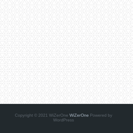
Copyright © 2021 WiZerOne
WiZerOne
Powered by
WordPress