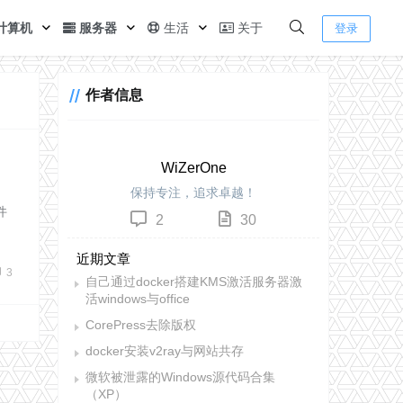
计算机
服务器
生活
关于
登录
作者信息
WiZerOne
保持专注，追求卓越！
件
2
30
近期文章
3
自己通过docker搭建KMS激活服务器激
活windows与office
CorePress去除版权
docker安装v2ray与网站共存
微软被泄露的Windows源代码合集
（XP）