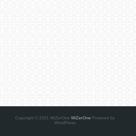
Copyright © 2021 WiZerOne
WiZerOne
Powered by
WordPress